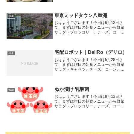
肉、煮卵、卵焼き）納豆（玉ねぎ）湯豆
腐（木綿豆腐、もやし、ぶなしめじ、昆
布、えのき）湯豆腐のタ...
東京ミッドタウン八重洲
雑学
おはようございます！今日は6月12日さ
て、まずは昨日の朝食メニューから野菜
サラダ（ブロッコリー、チーズ、コー
ン、昆布のぬかづけ、高野豆腐、白ご
ま、鶏の胸肉、煮卵、卵焼き）手作り味
噌ドレッシング（みそ、酢、胡椒、エキ
ストラバージンオリーブオイ...
宅配ロボット｜DeliRo（デリロ）
雑学
おはようございます！今日は5月28日さ
て、まずは昨日の朝食メニューから野菜
サラダ（キャベツ、チーズ、コーン、高
野豆腐、白ごま、煮卵、卵焼き）手作り
フレンチドレッシング（塩、酢、胡椒、
エキストラバージンオリーブオイル）味
噌汁（もやし、大根、ワ...
ぬか漬け 乳酸菌
雑学
おはようございます！今日は9月13日さ
て、まずは昨日の朝食メニューから野菜
サラダ（ブロッコリー、チーズ、コー
ン、昆布のぬかづけ、高野豆腐、白ご
ま、鶏の胸肉、煮卵、卵焼き）サラダの
ドレッシング手作りフレンチドレッシン
グ（塩、酢、胡椒、エキスト...