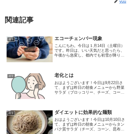
yuu
関連記事
エコーチェンバー現象
雑学
こんにちわ。今日は１月14日（土曜日）
です。昨日は、いい天気だと思ったら、
午後から急変し、都内でも初雪が降りま
した。今日は打って変わって冬ばれの天
気。変化が多い天候ですが、刺激的だと
ポジティブに考えるようにしたいと思い
ます。皆様いかがお過ご...
老化とは
雑学
おはようございます！今日は9月22日さ
て、まずは昨日の朝食メニューから野菜
サラダ（ブロッコリー、チーズ、コー
ン、昆布のぬかづけ、高野豆腐、白ご
ま、鶏の胸肉、煮卵、卵焼き）サラダの
ドレッシング手作りフレンチドレッシン
グ（塩、酢、胡椒、エキスト...
ダイエットに効果的な麺類
雑学
おはようございます！今日は10月10日さ
て、まずは昨日の朝食メニューからタン
パク質サラダ（チーズ、コーン、昆布の
ぬかづけ、高野豆腐、白ごま、鶏の胸