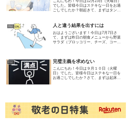
こんにちわ！今日は12月23日（火曜日）
でした。皆様今日はステキな一日をお過
ごしでしたか？朝起きて、まずはタンパ
ク質の摂取エクスプロージョン プロテイ
ンパウダー プレーン補給量は３０ｇこれ
をブラックコーヒーとともにのどに流し
人と違う結果を出すには
日記
込みます。その後...
おはようございます！今日は7月7日さ
て、まずは昨日の朝食メニューから野菜
サラダ（ブロッコリー、チーズ、コー
ン、昆布のぬかづけ、高野豆腐、白ご
ま、鶏の胸肉、煮卵、卵焼き）サラダの
ドレッシング手作りフレンチドレッシン
グ（塩、酢、胡椒、エキストラ...
完璧主義を求めない
日記
こんにちわ！今日は９月１０日（火曜
日）でした。皆様今日はステキな一日を
お過ごしでしたか？さて、まずは起床直
後のスイーツから明治のエッセルスーパ
ーカップ 超バニラこれをブラックコーヒ
ーと次に今朝の朝食メニューから生卵で
たまごかけごはん納豆（ぬ...