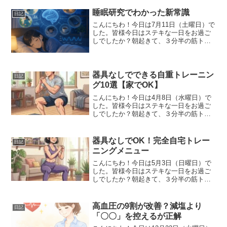
睡眠研究でわかった新常識
日記
こんにちわ！今日は7月11日（土曜日）で
した。皆様今日はステキな一日をお過ご
しでしたか？朝起きて、３分半の筋トレ
後にまずは軽く糖分の摂取（エクスプロ
ージョンプロテインのプレーンがアマゾ
ンで一時的に在庫切れのためプロテイン
はしばらくなしです）...
器具なしでできる自重トレーニン
日記
グ10選【家でOK】
こんにちわ！今日は4月8日（水曜日）で
した。皆様今日はステキな一日をお過ご
しでしたか？朝起きて、３分半の筋トレ
後にまずは軽く糖分の摂取（エクスプロ
ージョンプロテインのプレーンがアマゾ
ンで一時的に在庫切れのためプロテイン
器具なしでOK！完全自宅トレー
日記
はしばらくなしです）良...
ニングメニュー
こんにちわ！今日は5月3日（日曜日）で
した。皆様今日はステキな一日をお過ご
しでしたか？朝起きて、３分半の筋トレ
後にまずは軽く糖分の摂取（エクスプロ
ージョンプロテインのプレーンがアマゾ
ンで一時的に在庫切れのためプロテイン
高血圧の9割が改善？減塩より
日記
はしばらくなしです）良...
「〇〇」を控えるが正解