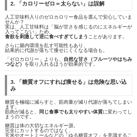
2. 「カロリーゼロ＝太らない」は誤解
人工甘味料入りのゼロカロリー食品を選んで安心していま
せんか？
実は、人工甘味料は「脳が甘さを感じるのにエネルギーが
入ってこない」ため、
食欲を刺激して逆に食べすぎてしまう
ことがあります。
さらに腸内環境を乱す可能性もあり、
結果的に代謝が落ちて痩せにくくなる場合も。
「ゼロカロリー」よりも、
自然な甘さ（フルーツやはちみ
つなど）
を取り入れるほうが効果的です。
3. 「糖質オフにすれば痩せる」は危険な思い込
み
糖質を極端に減らすと、筋肉量が減り代謝が落ちてしまい
ます。
筋肉が減ると、
同じ食事でも太りやすい体質
に変わってし
まうのです。
糖質は体の大切なエネルギー源。
完全にカットするのではなく、
玄米やオートミールなどの「ゆる糖質オフ」を意識するこ