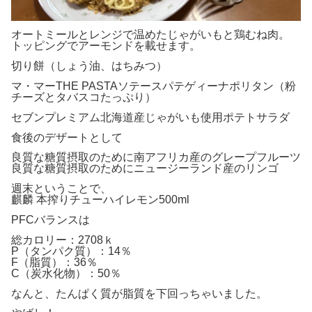
オートミールとレンジで温めたじゃがいもと鶏むね肉。
トッピングでアーモンドを載せます。
切り餅（しょう油、はちみつ）
マ・マーTHE PASTAソテースパテゲィーナポリタン（粉
チーズとタバスコたっぷり）
セブンプレミアム北海道産じゃがいも使用ポテトサラダ
食後のデザートとして
良質な糖質摂取のために南アフリカ産のグレープフルーツ
良質な糖質摂取のためにニュージーランド産のリンゴ
週末ということで、
麒麟 本搾りチューハイレモン500ml
PFCバランスは
総カロリー：2708ｋ
P（タンパク質）：14％
F（脂質）：36％
C（炭水化物）：50％
なんと、たんぱく質が脂質を下回っちゃいました。