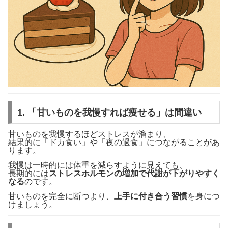
1. 「甘いものを我慢すれば痩せる」は間違い
甘いものを我慢するほどストレスが溜まり、
結果的に「ドカ食い」や「夜の過食」につながることがあ
ります。
我慢は一時的には体重を減らすように見えても、
長期的には
ストレスホルモンの増加で代謝が下がりやすく
なる
のです。
甘いものを完全に断つより、
上手に付き合う習慣
を身につ
けましょう。