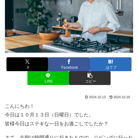
X
Facebook
はてブ
LINE
コピー
2024.10.13
2024.10.16
こんにちわ！
今日は１０月１３日（日曜日）でした。
皆様今日はステキな一日をお過ごしでしたか？
さて、今朝は時間通りに起きたものの、リビングに行った