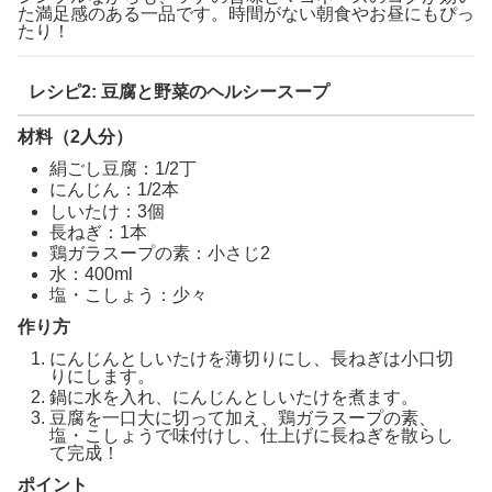
た満足感のある一品です。時間がない朝食やお昼にもぴっ
たり！
レシピ2: 豆腐と野菜のヘルシースープ
材料（2人分）
絹ごし豆腐：1/2丁
にんじん：1/2本
しいたけ：3個
長ねぎ：1本
鶏ガラスープの素：小さじ2
水：400ml
塩・こしょう：少々
作り方
にんじんとしいたけを薄切りにし、長ねぎは小口切
りにします。
鍋に水を入れ、にんじんとしいたけを煮ます。
豆腐を一口大に切って加え、鶏ガラスープの素、
塩・こしょうで味付けし、仕上げに長ねぎを散らし
て完成！
ポイント