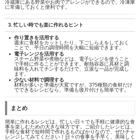
冷蔵庫にある野菜やお肉でアレンジができるので、冷凍庫
に常備しておくと便利です。
3. 忙しい時でも楽に作れるヒント
作り置きを活用する
週末に食材をカットしたり、下ごしらえをしておく
ことで、平日の調理時間を大幅に短縮できます。
電子レンジを活用する
スチーム野菜や煮物などは、電子レンジを使うこと
で手軽に作ることができます。耐熱容器に具材と調
味料を入れてチンするだけで、立派な一品が完成し
ます。
少ない材料で調理する
材料が多いと準備が大変ですが、3?5種類の食材だけ
でできるレシピなら、準備も後片付けも簡単です。
まとめ
簡単に作れるレシピは、忙しい日々でも手軽に健康的な食
事を楽しむための大きな味方です。ご紹介したレシピは、
手軽な食材で短時間で作れるものばかりなので、ぜひチャ
レンジしてみてください！日々の食事を手早く、美味しく