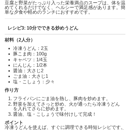
豆腐と野菜がたっぷり入った栄養満点のスープは、体を温
めてくれるだけでなく、ヘルシーで満足感があります。簡
単な夕食や軽めのランチにおすすめです。
レシピ3: 10分でできる炒めうどん
材料（2人分）
冷凍うどん：2玉
豚こま肉：100g
キャベツ：1/4玉
にんじん：1/2本
醤油：大さじ2
ごま油：大さじ1
塩・こしょう：少々
作り方
フライパンにごま油を熱し、豚肉を炒めます。
野菜を加えてさっと炒め、火が通ったら冷凍うどん
を入れてさらに炒めます。
醤油、塩・こしょうで味付けして完成！
ポイント
冷凍うどんを使えば、すぐに調理できる時短レシピです。