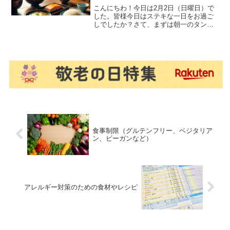
こんにちわ！今日は2月2日（日曜日）で
した。皆様今日はステキな一日をお過ご
しでしたか？さて、まずは朝一のタンパ
ク質補給ということで最近始めたのがこ
ちらです。エクスプロージョン プロテイ
ンパウダー メロン味補給量は３０ｇ眠っ
ている間に不足した...
食事制限（グルテンフリー、ベジタリア
ン、ビーガンなど）
アレルギー対策のための食材やレシピ