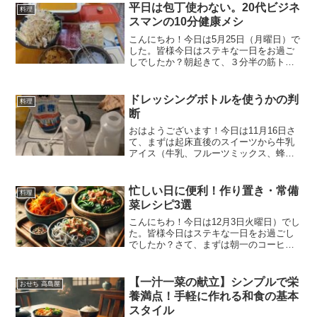
ンパウダー メロン味補給量は３０ｇ眠っ
平日は包丁使わない。20代ビジネ
料理
ている間に不足し...
スマンの10分健康メシ
こんにちわ！今日は5月25日（月曜日）で
した。皆様今日はステキな一日をお過ご
しでしたか？朝起きて、３分半の筋トレ
後にまずは軽く糖分の摂取（エクスプロ
ージョンプロテインのプレーンがアマゾ
ンで一時的に在庫切れのためプロテイン
ドレッシングボトルを使うかの判
料理
はしばらくなしです）...
断
おはようございます！今日は11月16日さ
て、まずは起床直後のスイーツから牛乳
アイス（牛乳、フルーツミックス、蜂
蜜、ナタデココ、焼酎小さじ１杯、アー
モンド）寝坊せずに起きれた時に、自分
へのご褒美で食べるマイルールに変えま
忙しい日に便利！作り置き・常備
料理
した。（それまでは夕飯...
菜レシピ3選
こんにちわ！今日は12月3日火曜日）でし
た。皆様今日はステキな一日をお過ごし
でしたか？さて、まずは朝一のコーヒー
で目と頭をシャキッとさせます。（歯の
着色を抑えるためにストローで飲みま
す。）まずはアーモンドを食べてから
【一汁一菜の献立】シンプルで栄
おせち 高島屋
（最低５分間）これで、イ...
養満点！手軽に作れる和食の基本
スタイル