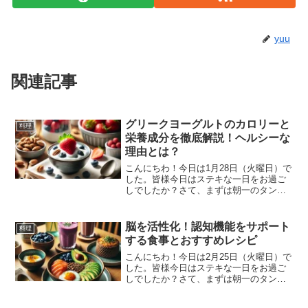
yuu
関連記事
グリークヨーグルトのカロリーと
料理
栄養成分を徹底解説！ヘルシーな
理由とは？
こんにちわ！今日は1月28日（火曜日）で
した。皆様今日はステキな一日をお過ご
しでしたか？さて、まずは朝一のタンパ
ク質補給ということで最近始めたのがこ
ちらです。エクスプロージョン プロテイ
ンパウダー メロン味補給量は３０ｇ眠っ
脳を活性化！認知機能をサポート
料理
ている間に不足し...
する食事とおすすめレシピ
こんにちわ！今日は2月25日（火曜日）で
した。皆様今日はステキな一日をお過ご
しでしたか？さて、まずは朝一のタンパ
ク質補給ということで最近始めたのがこ
ちらです。エクスプロージョン プロテイ