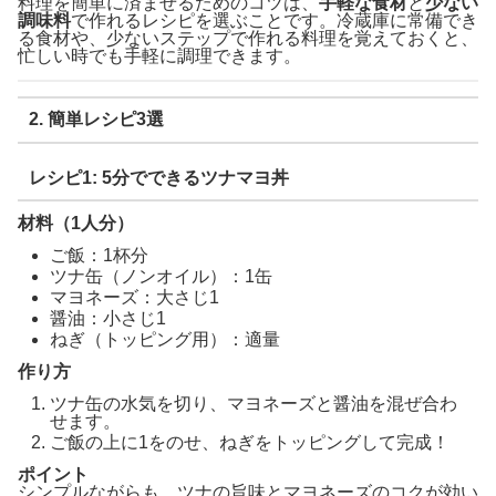
料理を簡単に済ませるためのコツは、
手軽な食材
と
少ない
調味料
で作れるレシピを選ぶことです。冷蔵庫に常備でき
る食材や、少ないステップで作れる料理を覚えておくと、
忙しい時でも手軽に調理できます。
2. 簡単レシピ3選
レシピ1: 5分でできるツナマヨ丼
材料（1人分）
ご飯：1杯分
ツナ缶（ノンオイル）：1缶
マヨネーズ：大さじ1
醤油：小さじ1
ねぎ（トッピング用）：適量
作り方
ツナ缶の水気を切り、マヨネーズと醤油を混ぜ合わ
せます。
ご飯の上に1をのせ、ねぎをトッピングして完成！
ポイント
シンプルながらも、ツナの旨味とマヨネーズのコクが効い