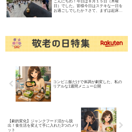
こんにちわ！今日は８月１５日（木曜
日）でした。皆様今日はステキな一日を
お過ごしでしたか？さて、まずは起床直
後のスイーツからフタバのサクレレモン
残りラスイチです。次に今朝の朝食メニ
ューからなんと、写真を撮り忘れてしま
いました・・・・メニューは...
コンビニ飯だけで体調が劇変した、私の
リアルな1週間メニュー公開
【劇的変化】ジャンクフード沼から脱
出！食生活を変えて手に入れた3つのメリ
ット