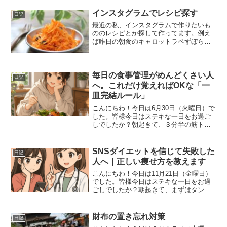
煮干しを酢醤油に入れる食前に酢を飲む
と血糖値の上昇が緩やかになるそうで
インスタグラムでレシピ探す
日記
す。さらに朝一だとその...
最近の私、インスタグラムで作りたいも
ののレシピとか探して作ってます。例え
ば昨日の朝食のキャロットラペずぼらな
作り置きおかずで見つけました。見た目
簡単そうでも実際に作ってみたら、結構
思ってたよりか時間かかったりするもの
です。特にキャロットラペ...
毎日の食事管理がめんどくさい人
日記
へ。これだけ覚えればOKな「一
皿完結ルール」
こんにちわ！今日は6月30日（火曜日）で
した。皆様今日はステキな一日をお過ご
しでしたか？朝起きて、３分半の筋トレ
後にまずは軽く糖分の摂取（エクスプロ
ージョンプロテインのプレーンがアマゾ
ンで一時的に在庫切れのためプロテイン
SNSダイエットを信じて失敗した
日記
はしばらくなしです）...
人へ｜正しい痩せ方を教えます
こんにちわ！今日は11月21日（金曜日）
でした。皆様今日はステキな一日をお過
ごしでしたか？朝起きて、まずはタンパ
ク質の摂取エクスプロージョン プロテイ
ンパウダー プレーン補給量は３０ｇこれ
をブラックコーヒーとともにのどに流し
財布の置き忘れ対策
日記
込みます。その後...