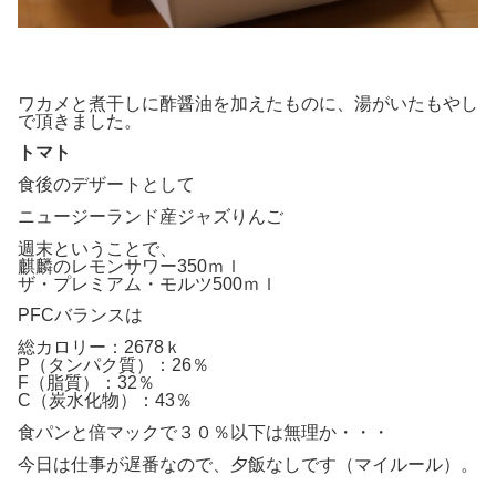
ワカメと煮干しに酢醤油を加えたものに、湯がいたもやし
で頂きました。
トマト
食後のデザートとして
ニュージーランド産ジャズりんご
週末ということで、
麒麟のレモンサワー350ｍｌ
ザ・プレミアム・モルツ500ｍｌ
PFCバランスは
総カロリー：2678ｋ
P（タンパク質）：26％
F（脂質）：32％
C（炭水化物）：43％
食パンと倍マックで３０％以下は無理か・・・
今日は仕事が遅番なので、夕飯なしです（マイルール）。