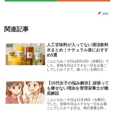
yuu
関連記事
人工甘味料が入ってない清涼飲料
日記
水まとめ｜ナチュラル派におすす
め5選
こんにちわ！今日は8月13日（水曜日）で
した。皆様今日はステキな一日をお過ご
しでしたか？さて、眠っている間のタン
パク質不足をなくすために、朝一で摂取
するのがこちらです。エクスプロージョ
ン プロテインパウダー プレーン補給量は
【10代女子の悩み解決】頑張って
日記
３０ｇ眠っている...
も痩せない理由を管理栄養士が徹
底解説
こんにちわ！今日は11月18日（火曜日）
でした。皆様今日はステキな一日をお過
ごしでしたか？まずは、朝の貴重な時間
を使って作業してから今朝の朝食です。