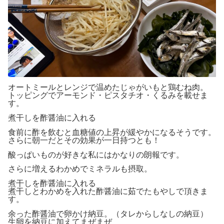
オートミールとレンジで温めたじゃがいもと鶏むね肉。
トッピングでアーモンド・ピスタチオ・くるみを載せま
す。
煮干しを酢醤油に入れる
食前に酢を飲むと血糖値の上昇が緩やかになるそうです。
さらに朝一だとその効果が一日持つとも！
酸っぱいものが好きな私にはかなりの朗報です。
さらに増えるわかめでミネラルも摂取。
煮干しを酢醤油に入れる
煮干しとわかめを入れた酢醤油に茹でたもやしで頂きま
す。
余った酢醤油で卵かけ納豆。（タレからしなしの納豆）
生卵を納豆に加えてまぜまぜ